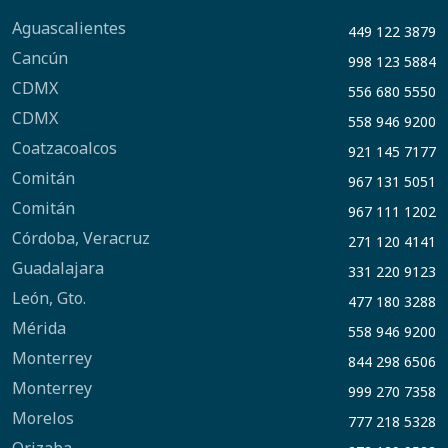
Aguascalientes
449 122 3879
Cancún
998 123 5884
CDMX
556 680 5550
CDMX
558 946 9200
Coatzacoalcos
921 145 7177
Comitán
967 131 5051
Comitán
967 111 1202
Córdoba, Veracruz
271 120 4141
Guadalajara
331 220 9123
León, Gto.
477 180 3288
Mérida
558 946 9200
Monterrey
844 298 6506
Monterrey
999 270 7358
Morelos
777 218 5328