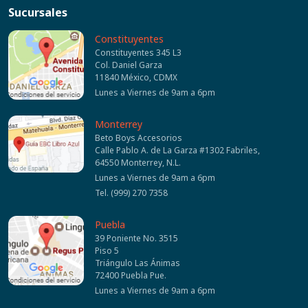
Sucursales
Constituyentes
Constituyentes 345 L3
Col. Daniel Garza
11840 México, CDMX
Lunes a Viernes de 9am a 6pm
Monterrey
Beto Boys Accesorios
Calle Pablo A. de La Garza #1302 Fabriles,
64550 Monterrey, N.L.
Lunes a Viernes de 9am a 6pm
Tel. (999) 270 7358
Puebla
39 Poniente No. 3515
Piso 5
Triángulo Las Ánimas
72400 Puebla Pue.
Lunes a Viernes de 9am a 6pm