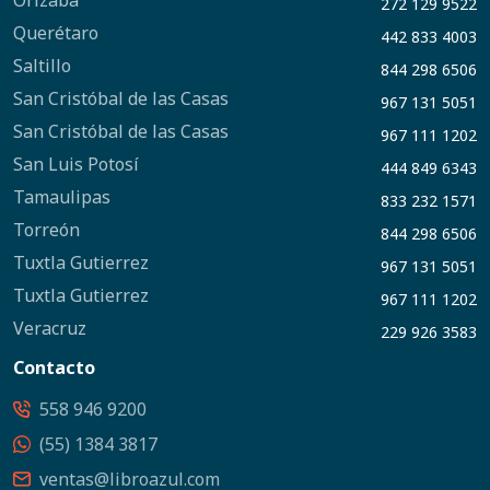
Orizaba
272 129 9522
Querétaro
442 833 4003
Saltillo
844 298 6506
San Cristóbal de las Casas
967 131 5051
San Cristóbal de las Casas
967 111 1202
San Luis Potosí
444 849 6343
Tamaulipas
833 232 1571
Torreón
844 298 6506
Tuxtla Gutierrez
967 131 5051
Tuxtla Gutierrez
967 111 1202
Veracruz
229 926 3583
Contacto
558 946 9200
(55) 1384 3817
ventas@libroazul.com