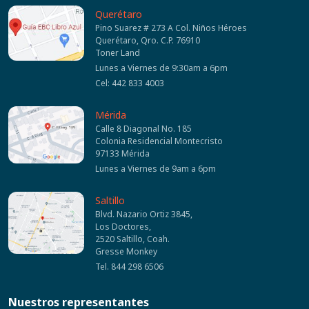
Querétaro
Pino Suarez # 273 A Col. Niños Héroes
Querétaro, Qro. C.P. 76910
Toner Land
Lunes a Viernes de 9:30am a 6pm
Cel: 442 833 4003
Mérida
Calle 8 Diagonal No. 185
Colonia Residencial Montecristo
97133 Mérida
Lunes a Viernes de 9am a 6pm
Saltillo
Blvd. Nazario Ortiz 3845,
Los Doctores,
2520 Saltillo, Coah.
Gresse Monkey
Tel. 844 298 6506
Nuestros representantes