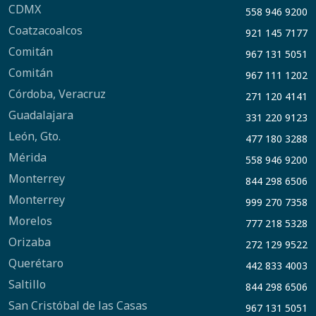
CDMX
558 946 9200
Coatzacoalcos
921 145 7177
Comitán
967 131 5051
Comitán
967 111 1202
Córdoba, Veracruz
271 120 4141
Guadalajara
331 220 9123
León, Gto.
477 180 3288
Mérida
558 946 9200
Monterrey
844 298 6506
Monterrey
999 270 7358
Morelos
777 218 5328
Orizaba
272 129 9522
Querétaro
442 833 4003
Saltillo
844 298 6506
San Cristóbal de las Casas
967 131 5051