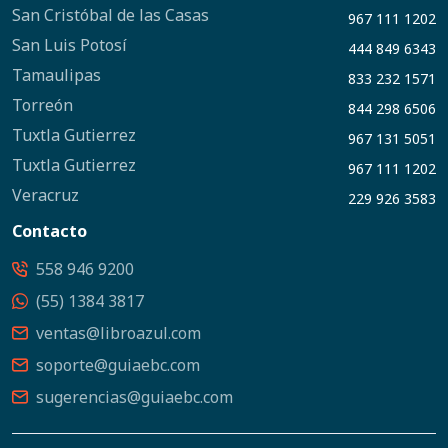
San Cristóbal de las Casas
967 111 1202
San Luis Potosí
444 849 6343
Tamaulipas
833 232 1571
Torreón
844 298 6506
Tuxtla Gutierrez
967 131 5051
Tuxtla Gutierrez
967 111 1202
Veracruz
229 926 3583
Contacto
558 946 9200
(55) 1384 3817
ventas@libroazul.com
soporte@guiaebc.com
sugerencias@guiaebc.com