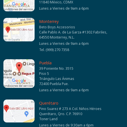
11840 México, CDMX
Lunes a Viernes de 9am a 6pm
Monterrey
Beto Boys Accesorios
Calle Pablo A. de La Garza #1302 Fabriles,
64550 Monterrey, N.L.
Lunes a Viernes de 9am a 6pm
Tel. (999) 270 7358
Puebla
39 Poniente No. 3515
Piso 5
Triángulo Las Ánimas
72400 Puebla Pue.
Lunes a Viernes de 9am a 6pm
Querétaro
Pino Suarez # 273 A Col. Niños Héroes
Querétaro, Qro. C.P. 76910
Toner Land
Lunes a Viernes de 9:30am a 6pm