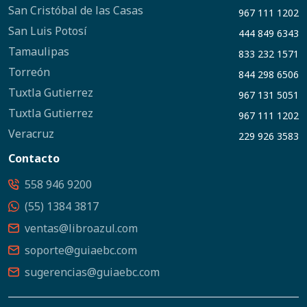
San Cristóbal de las Casas
967 111 1202
San Luis Potosí
444 849 6343
Tamaulipas
833 232 1571
Torreón
844 298 6506
Tuxtla Gutierrez
967 131 5051
Tuxtla Gutierrez
967 111 1202
Veracruz
229 926 3583
Contacto
558 946 9200
(55) 1384 3817
ventas@libroazul.com
soporte@guiaebc.com
sugerencias@guiaebc.com