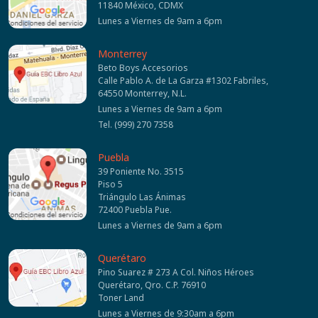
11840 México, CDMX
Lunes a Viernes de 9am a 6pm
Monterrey
Beto Boys Accesorios
Calle Pablo A. de La Garza #1302 Fabriles,
64550 Monterrey, N.L.
Lunes a Viernes de 9am a 6pm
Tel. (999) 270 7358
Puebla
39 Poniente No. 3515
Piso 5
Triángulo Las Ánimas
72400 Puebla Pue.
Lunes a Viernes de 9am a 6pm
Querétaro
Pino Suarez # 273 A Col. Niños Héroes
Querétaro, Qro. C.P. 76910
Toner Land
Lunes a Viernes de 9:30am a 6pm