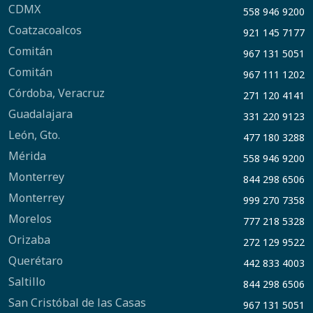
CDMX
558 946 9200
Coatzacoalcos
921 145 7177
Comitán
967 131 5051
Comitán
967 111 1202
Córdoba, Veracruz
271 120 4141
Guadalajara
331 220 9123
León, Gto.
477 180 3288
Mérida
558 946 9200
Monterrey
844 298 6506
Monterrey
999 270 7358
Morelos
777 218 5328
Orizaba
272 129 9522
Querétaro
442 833 4003
Saltillo
844 298 6506
San Cristóbal de las Casas
967 131 5051