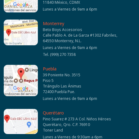
11840 México, CDMX
Lunes a Viernes de 9am a 6pm
Monterrey
Beto Boys Accesorios
Calle Pablo A. de La Garza #1302 Fabriles,
64550 Monterrey, N.L.
Lunes a Viernes de 9am a 6pm
Tel. (999) 270 7358
Puebla
39 Poniente No. 3515
Piso 5
Triángulo Las Ánimas
72400 Puebla Pue.
Lunes a Viernes de 9am a 6pm
Querétaro
Pino Suarez # 273 A Col. Niños Héroes
Querétaro, Qro. C.P. 76910
Toner Land
Lunes a Viernes de 9:30am a 6pm