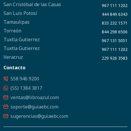
San Cristóbal de las Casas
967 111 1202
San Luis Potosí
444 849 6343
Tamaulipas
833 232 1571
Torreón
844 298 6506
Tuxtla Gutierrez
967 131 5051
Tuxtla Gutierrez
967 111 1202
Veracruz
229 926 3583
Contacto
558 946 9200
(55) 1384 3817
ventas@libroazul.com
soporte@guiaebc.com
sugerencias@guiaebc.com