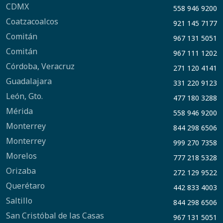
CDMX
558 946 9200
Coatzacoalcos
921 145 7177
Comitán
967 131 5051
Comitán
967 111 1202
Córdoba, Veracruz
271 120 4141
Guadalajara
331 220 9123
León, Gto.
477 180 3288
Mérida
558 946 9200
Monterrey
844 298 6506
Monterrey
999 270 7358
Morelos
777 218 5328
Orizaba
272 129 9522
Querétaro
442 833 4003
Saltillo
844 298 6506
San Cristóbal de las Casas
967 131 5051