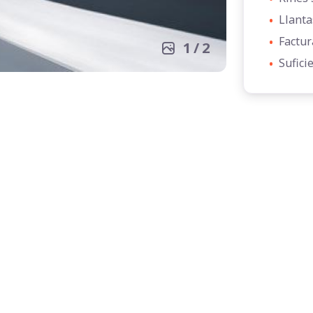
•
Llanta
•
Factur
1
/
2
•
Sufici