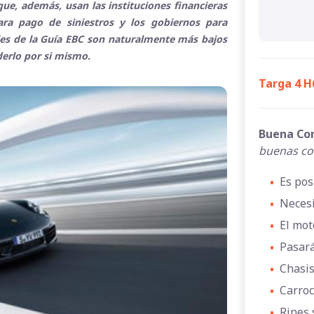
ue, además, usan las instituciones financieras
para pago de siniestros y los gobiernos para
ales de la Guía EBC son naturalmente más bajos
derlo por si mismo.
Targa 4 H
Buena Co
buenas co
•
Es pos
•
Necesi
•
El mot
•
Pasará
•
Chasis
•
Carroc
•
Rines 