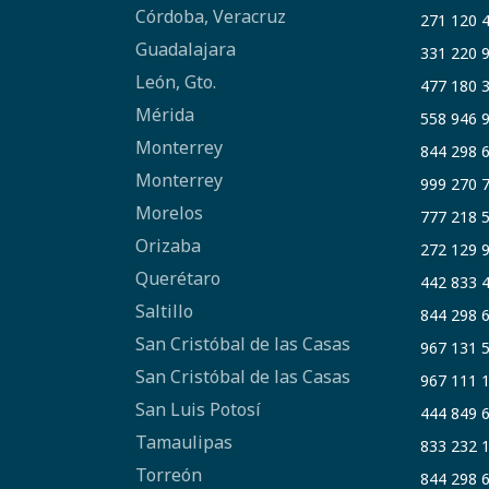
Córdoba, Veracruz
271 120 
Guadalajara
331 220 
León, Gto.
477 180 
Mérida
558 946 
Monterrey
844 298 
Monterrey
999 270 
Morelos
777 218 
Orizaba
272 129 
Querétaro
442 833 
Saltillo
844 298 
San Cristóbal de las Casas
967 131 
San Cristóbal de las Casas
967 111 
San Luis Potosí
444 849 
Tamaulipas
833 232 
Torreón
844 298 