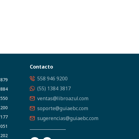
Contacto
558 946 9200
3879
(55) 1384 3817
5884
ventas@libroazul.com
5550
9200
soporte@guiaebc.com
7177
sugerencias@guiaebc.com
5051
1202