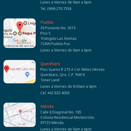
Lunes a Viernes de 9am a 6pm
Tel. (999) 270 7358
Puebla
39 Poniente No. 3515
Piso 5
Triángulo Las Ánimas
72400 Puebla Pue.
Lunes a Viernes de 9am a 6pm
Querétaro
Pino Suarez # 273 A Col. Niños Héroes
Querétaro, Qro. C.P. 76910
Toner Land
Lunes a Viernes de 9:30am a 6pm
Cel: 442 833 4003
Mérida
Calle 8 Diagonal No. 185
Colonia Residencial Montecristo
97133 Mérida
Lunes a Viernes de 9am a 6pm