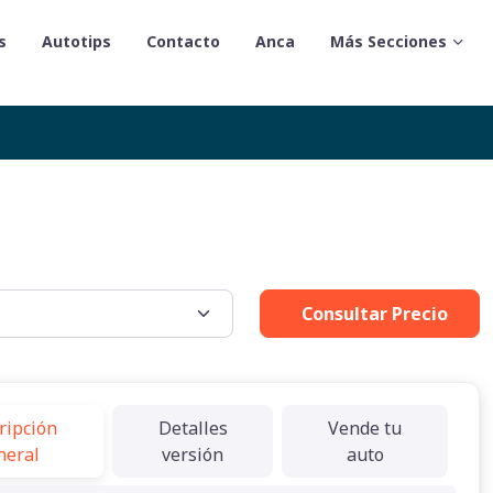
s
Autotips
Contacto
Anca
Más Secciones
Consultar Precio
ripción
Detalles
Vende tu
neral
versión
auto