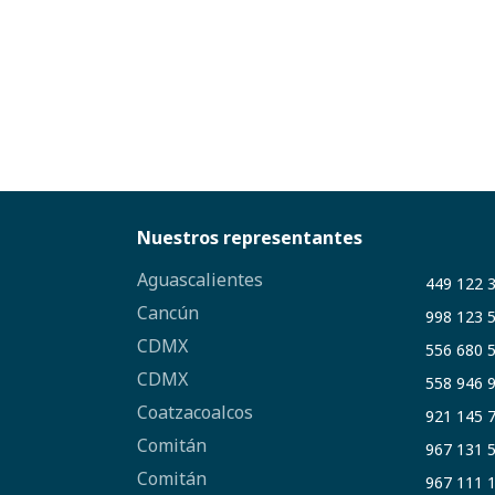
Nuestros representantes
Aguascalientes
449 122 
Cancún
998 123 
CDMX
556 680 
CDMX
558 946 
Coatzacoalcos
921 145 
Comitán
967 131 
Comitán
967 111 