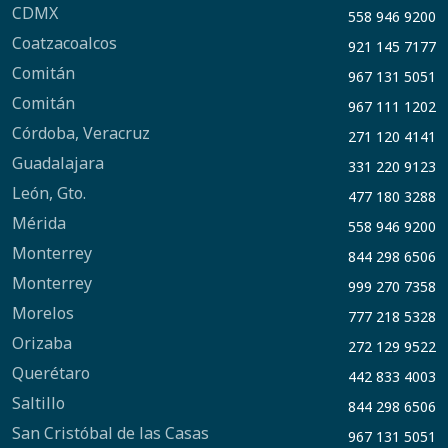
CDMX
558 946 9200
Coatzacoalcos
921 145 7177
Comitán
967 131 5051
Comitán
967 111 1202
Córdoba, Veracruz
271 120 4141
Guadalajara
331 220 9123
León, Gto.
477 180 3288
Mérida
558 946 9200
Monterrey
844 298 6506
Monterrey
999 270 7358
Morelos
777 218 5328
Orizaba
272 129 9522
Querétaro
442 833 4003
Saltillo
844 298 6506
San Cristóbal de las Casas
967 131 5051