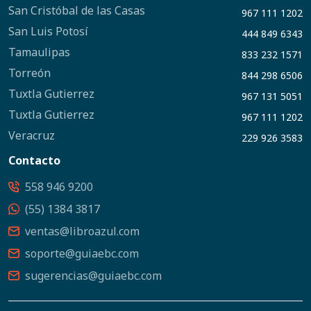
San Cristóbal de las Casas
967 111 1202
San Luis Potosí
444 849 6343
Tamaulipas
833 232 1571
Torreón
844 298 6506
Tuxtla Gutierrez
967 131 5051
Tuxtla Gutierrez
967 111 1202
Veracruz
229 926 3583
Contacto
558 946 9200
(55) 1384 3817
ventas@libroazul.com
soporte@guiaebc.com
sugerencias@guiaebc.com