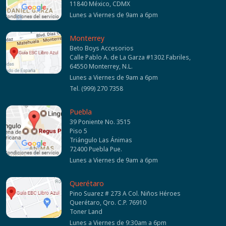
11840 México, CDMX
Lunes a Viernes de 9am a 6pm
Monterrey
Beto Boys Accesorios
Calle Pablo A. de La Garza #1302 Fabriles,
64550 Monterrey, N.L.
Lunes a Viernes de 9am a 6pm
Tel. (999) 270 7358
Puebla
39 Poniente No. 3515
Piso 5
Triángulo Las Ánimas
72400 Puebla Pue.
Lunes a Viernes de 9am a 6pm
Querétaro
Pino Suarez # 273 A Col. Niños Héroes
Querétaro, Qro. C.P. 76910
Toner Land
Lunes a Viernes de 9:30am a 6pm