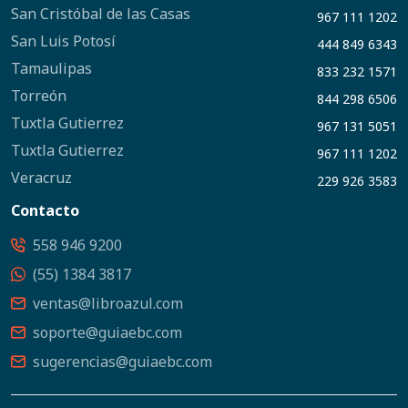
San Cristóbal de las Casas
967 111 1202
San Luis Potosí
444 849 6343
Tamaulipas
833 232 1571
Torreón
844 298 6506
Tuxtla Gutierrez
967 131 5051
Tuxtla Gutierrez
967 111 1202
Veracruz
229 926 3583
Contacto
558 946 9200
(55) 1384 3817
ventas@libroazul.com
soporte@guiaebc.com
sugerencias@guiaebc.com