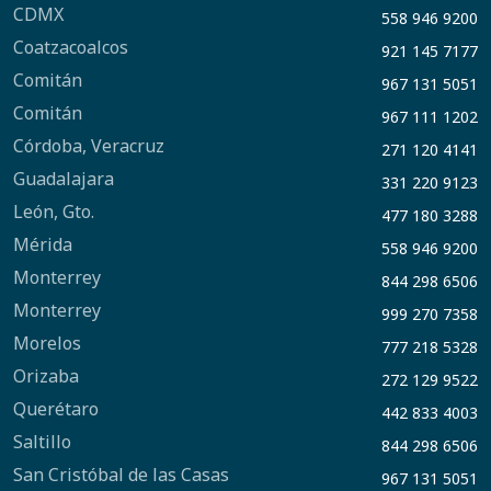
CDMX
558 946 9200
Coatzacoalcos
921 145 7177
Comitán
967 131 5051
Comitán
967 111 1202
Córdoba, Veracruz
271 120 4141
Guadalajara
331 220 9123
León, Gto.
477 180 3288
Mérida
558 946 9200
Monterrey
844 298 6506
Monterrey
999 270 7358
Morelos
777 218 5328
Orizaba
272 129 9522
Querétaro
442 833 4003
Saltillo
844 298 6506
San Cristóbal de las Casas
967 131 5051