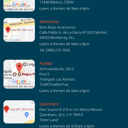
11840 México, CDMX
Lunes a Viernes de 9am a 6pm
Monterrey
Beto Boys Accesorios
Calle Pablo A. de La Garza #1302 Fabriles,
64550 Monterrey, N.L.
Lunes a Viernes de 9am a 6pm
Tel. (999) 270 7358
Puebla
39 Poniente No. 3515
Piso 5
Triángulo Las Ánimas
72400 Puebla Pue.
Lunes a Viernes de 9am a 6pm
Querétaro
Pino Suarez # 273 A Col. Niños Héroes
Querétaro, Qro. C.P. 76910
Toner Land
Lunes a Viernes de 9:30am a 6pm