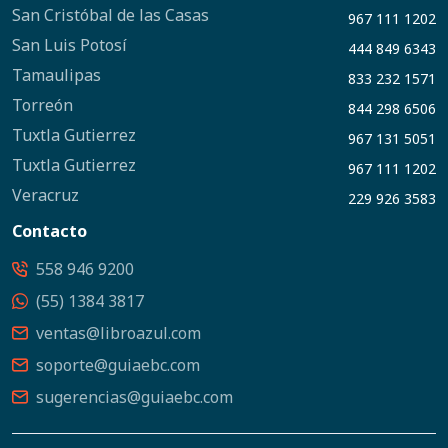
San Cristóbal de las Casas
967 111 1202
San Luis Potosí
444 849 6343
Tamaulipas
833 232 1571
Torreón
844 298 6506
Tuxtla Gutierrez
967 131 5051
Tuxtla Gutierrez
967 111 1202
Veracruz
229 926 3583
Contacto
558 946 9200
(55) 1384 3817
ventas@libroazul.com
soporte@guiaebc.com
sugerencias@guiaebc.com