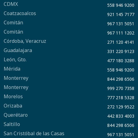
CDMX
558 946 9200
Coatzacoalcos
921 145 7177
Comitán
967 131 5051
Comitán
967 111 1202
Córdoba, Veracruz
271 120 4141
Guadalajara
331 220 9123
León, Gto.
477 180 3288
Mérida
558 946 9200
Monterrey
844 298 6506
Monterrey
999 270 7358
Morelos
777 218 5328
Orizaba
272 129 9522
Querétaro
442 833 4003
Saltillo
844 298 6506
San Cristóbal de las Casas
967 131 5051