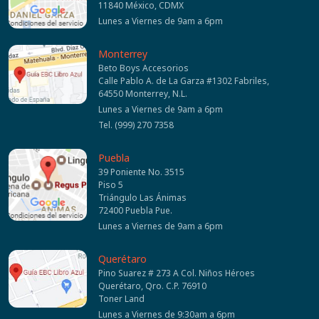
11840 México, CDMX
Lunes a Viernes de 9am a 6pm
Monterrey
Beto Boys Accesorios
Calle Pablo A. de La Garza #1302 Fabriles,
64550 Monterrey, N.L.
Lunes a Viernes de 9am a 6pm
Tel. (999) 270 7358
Puebla
39 Poniente No. 3515
Piso 5
Triángulo Las Ánimas
72400 Puebla Pue.
Lunes a Viernes de 9am a 6pm
Querétaro
Pino Suarez # 273 A Col. Niños Héroes
Querétaro, Qro. C.P. 76910
Toner Land
Lunes a Viernes de 9:30am a 6pm