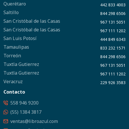
Querétaro
442 833 4003
Saltillo
844 298 6506
San Cristóbal de las Casas
967 131 5051
San Cristóbal de las Casas
967 111 1202
San Luis Potosí
444 849 6343
Tamaulipas
833 232 1571
Torreón
844 298 6506
Tuxtla Gutierrez
967 131 5051
Tuxtla Gutierrez
967 111 1202
Veracruz
229 926 3583
Contacto
558 946 9200
(55) 1384 3817
ventas@libroazul.com