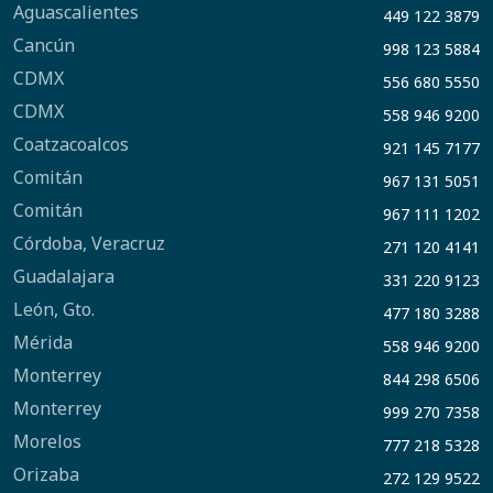
Aguascalientes
449 122 3879
Cancún
998 123 5884
CDMX
556 680 5550
CDMX
558 946 9200
Coatzacoalcos
921 145 7177
Comitán
967 131 5051
Comitán
967 111 1202
Córdoba, Veracruz
271 120 4141
Guadalajara
331 220 9123
León, Gto.
477 180 3288
Mérida
558 946 9200
Monterrey
844 298 6506
Monterrey
999 270 7358
Morelos
777 218 5328
Orizaba
272 129 9522