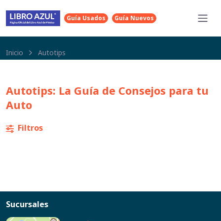
Guía Usados
Guía Nuevos
Inicio
Autotips
Autotips: La Guía de Consejos para tu
Auto
Filtros
Sucursales