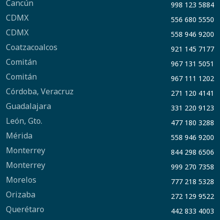
Cancún
998 123 5884
CDMX
556 680 5550
CDMX
558 946 9200
Coatzacoalcos
921 145 7177
Comitán
967 131 5051
Comitán
967 111 1202
Córdoba, Veracruz
271 120 4141
Guadalajara
331 220 9123
León, Gto.
477 180 3288
Mérida
558 946 9200
Monterrey
844 298 6506
Monterrey
999 270 7358
Morelos
777 218 5328
Orizaba
272 129 9522
Querétaro
442 833 4003