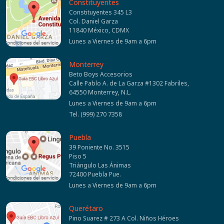
Constituyentes
Constituyentes 345 L3
Col. Daniel Garza
11840 México, CDMX
Lunes a Viernes de 9am a 6pm
Monterrey
Beto Boys Accesorios
Calle Pablo A. de La Garza #1302 Fabriles,
64550 Monterrey, N.L.
Lunes a Viernes de 9am a 6pm
Tel. (999) 270 7358
Puebla
39 Poniente No. 3515
Piso 5
Triángulo Las Ánimas
72400 Puebla Pue.
Lunes a Viernes de 9am a 6pm
Querétaro
Pino Suarez # 273 A Col. Niños Héroes