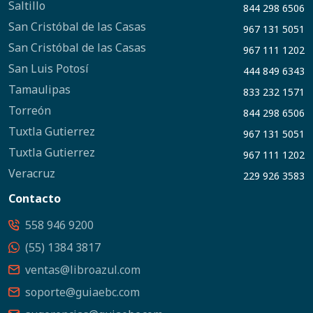
Saltillo
844 298 6506
San Cristóbal de las Casas
967 131 5051
San Cristóbal de las Casas
967 111 1202
San Luis Potosí
444 849 6343
Tamaulipas
833 232 1571
Torreón
844 298 6506
Tuxtla Gutierrez
967 131 5051
Tuxtla Gutierrez
967 111 1202
Veracruz
229 926 3583
Contacto
558 946 9200
(55) 1384 3817
ventas@libroazul.com
soporte@guiaebc.com