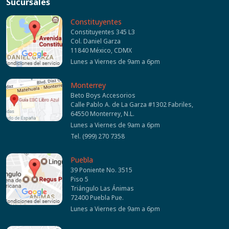
Sucursales
Constituyentes
Constituyentes 345 L3
Col. Daniel Garza
11840 México, CDMX
Lunes a Viernes de 9am a 6pm
Monterrey
Beto Boys Accesorios
Calle Pablo A. de La Garza #1302 Fabriles,
64550 Monterrey, N.L.
Lunes a Viernes de 9am a 6pm
Tel. (999) 270 7358
Puebla
39 Poniente No. 3515
Piso 5
Triángulo Las Ánimas
72400 Puebla Pue.
Lunes a Viernes de 9am a 6pm