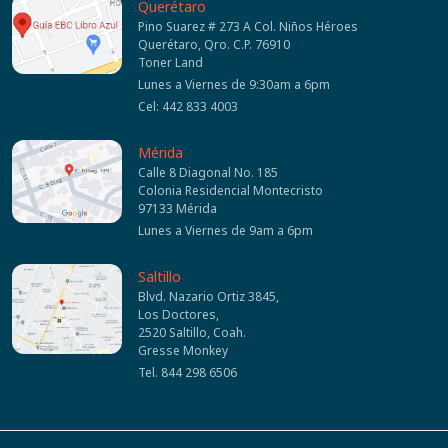
Querétaro
Pino Suarez # 273 A Col. Niños Héroes
Querétaro, Qro. C.P. 76910
Toner Land
Lunes a Viernes de 9:30am a 6pm
Cel: 442 833 4003
Mérida
Calle 8 Diagonal No. 185
Colonia Residencial Montecristo
97133 Mérida
Lunes a Viernes de 9am a 6pm
Saltillo
Blvd. Nazario Ortiz 3845,
Los Doctores,
2520 Saltillo, Coah.
Gresse Monkey
Tel. 844 298 6506