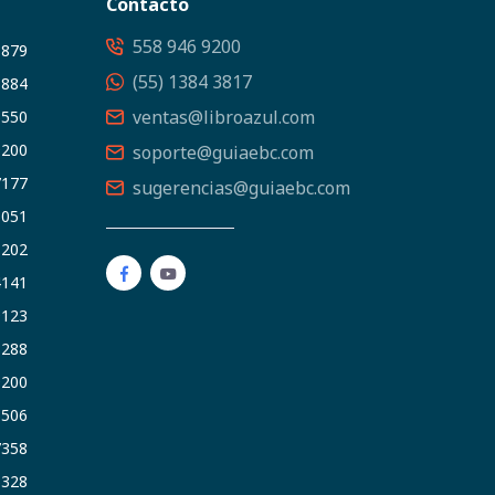
Contacto
558 946 9200
3879
(55) 1384 3817
5884
ventas@libroazul.com
5550
9200
soporte@guiaebc.com
7177
sugerencias@guiaebc.com
5051
1202
4141
9123
3288
9200
6506
7358
5328