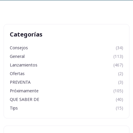
Categorías
Consejos
(34)
General
(113)
Lanzamientos
(467)
Ofertas
(2)
PREVENTA
(3)
Próximamente
(105)
QUE SABER DE
(40)
Tips
(15)