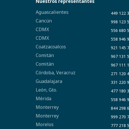
Nuestros representantes
Aguascalientes
449 122 
Cancún
998 123 
CDMX
556 680 
CDMX
558 946 
Coatzacoalcos
921 145 
Comitán
967 131 
Comitán
967 111 
Córdoba, Veracruz
271 120 
Guadalajara
331 220 
León, Gto.
477 180 
Mérida
558 946 
Monterrey
844 298 
Monterrey
999 270 
Morelos
777 218 