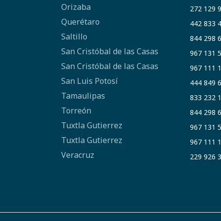
Orizaba
272 129 
Querétaro
442 833 
Saltillo
844 298 
San Cristóbal de las Casas
967 131 
San Cristóbal de las Casas
967 111 
San Luis Potosí
444 849 
Tamaulipas
833 232 
Torreón
844 298 
Tuxtla Gutierrez
967 131 
Tuxtla Gutierrez
967 111 
Veracruz
229 926 