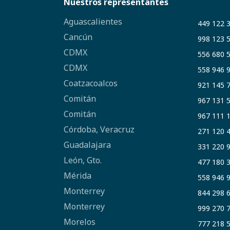
Nuestros representantes
Aguascalientes
449 122 
Cancún
998 123 
CDMX
556 680 
CDMX
558 946 
Coatzacoalcos
921 145 
Comitán
967 131 
Comitán
967 111 
Córdoba, Veracruz
271 120 
Guadalajara
331 220 
León, Gto.
477 180 
Mérida
558 946 
Monterrey
844 298 
Monterrey
999 270 
Morelos
777 218 