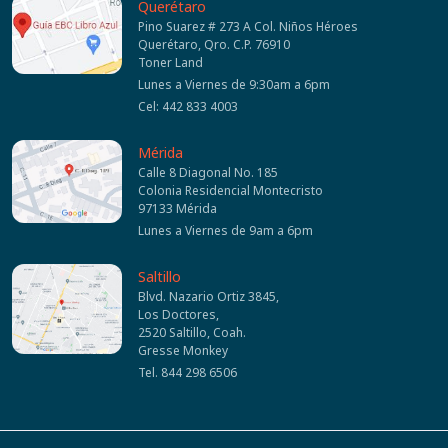
Querétaro
Pino Suarez # 273 A Col. Niños Héroes
Querétaro, Qro. C.P. 76910
Toner Land
Lunes a Viernes de 9:30am a 6pm
Cel: 442 833 4003
Mérida
Calle 8 Diagonal No. 185
Colonia Residencial Montecristo
97133 Mérida
Lunes a Viernes de 9am a 6pm
Saltillo
Blvd. Nazario Ortiz 3845,
Los Doctores,
2520 Saltillo, Coah.
Gresse Monkey
Tel. 844 298 6506