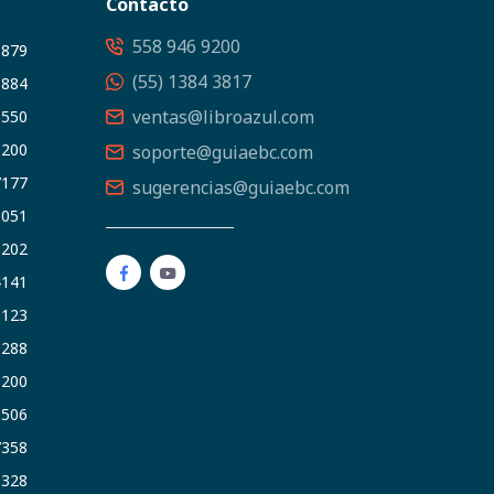
Contacto
558 946 9200
3879
(55) 1384 3817
5884
ventas@libroazul.com
5550
9200
soporte@guiaebc.com
7177
sugerencias@guiaebc.com
5051
1202
4141
9123
3288
9200
6506
7358
5328