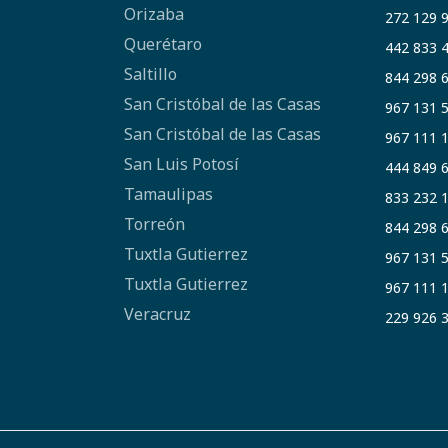
Orizaba
272 129 
Querétaro
442 833 
Saltillo
844 298 
San Cristóbal de las Casas
967 131 
San Cristóbal de las Casas
967 111 
San Luis Potosí
444 849 
Tamaulipas
833 232 
Torreón
844 298 
Tuxtla Gutierrez
967 131 
Tuxtla Gutierrez
967 111 
Veracruz
229 926 