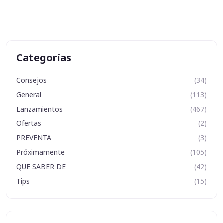
Categorías
Consejos
(34)
General
(113)
Lanzamientos
(467)
Ofertas
(2)
PREVENTA
(3)
Próximamente
(105)
QUE SABER DE
(42)
Tips
(15)