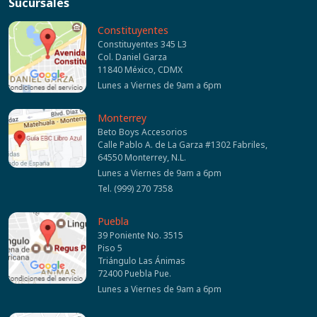
Sucursales
Constituyentes
Constituyentes 345 L3
Col. Daniel Garza
11840 México, CDMX
Lunes a Viernes de 9am a 6pm
Monterrey
Beto Boys Accesorios
Calle Pablo A. de La Garza #1302 Fabriles,
64550 Monterrey, N.L.
Lunes a Viernes de 9am a 6pm
Tel. (999) 270 7358
Puebla
39 Poniente No. 3515
Piso 5
Triángulo Las Ánimas
72400 Puebla Pue.
Lunes a Viernes de 9am a 6pm